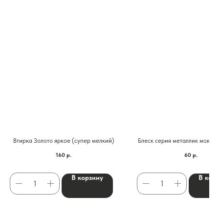
Втирка Золото яркое (супер мелкий)
Блеск серия металлик мокры
160
р.
60
р.
В корзину
В кор