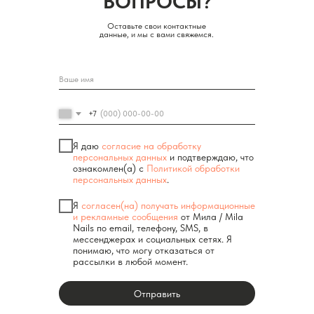
ВОПРОСЫ?
Оставьте свои контактные
данные, и мы с вами свяжемся.
+7
Я даю
согласие на обработку
персональных данных
и подтверждаю, что
ознакомлен(а) с
Политикой обработки
персональных данных
.
Я
согласен(на) получать информационные
и рекламные сообщения
от Мила / Mila
Nails по email, телефону, SMS, в
мессенджерах и социальных сетях. Я
понимаю, что могу отказаться от
рассылки в любой момент.
Отправить