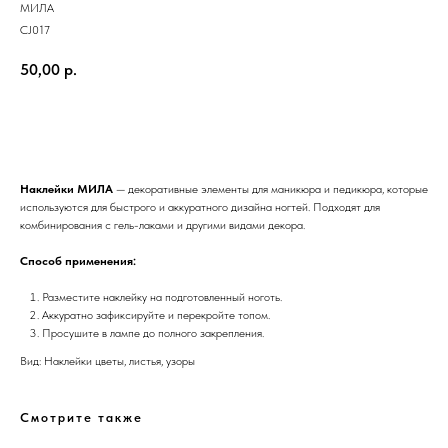
МИЛА
CJ017
50,00
р.
Добавить в корзину
Наклейки МИЛА
— декоративные элементы для маникюра и педикюра, которые
используются для быстрого и аккуратного дизайна ногтей. Подходят для
комбинирования с гель-лаками и другими видами декора.
Способ применения:
Разместите наклейку на подготовленный ноготь.
Аккуратно зафиксируйте и перекройте топом.
Просушите в лампе до полного закрепления.
Вид: Наклейки цветы, листья, узоры
Смотрите также