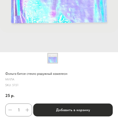
Фольга битое стекло радужный хамелеон
МИЛА
SKU:
5151
25
р.
Добавить в корзину