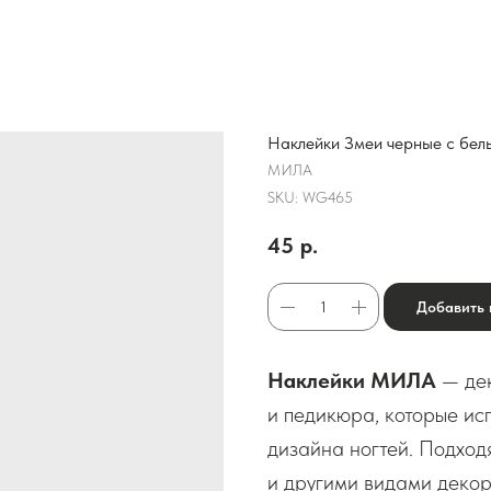
Наклейки Змеи черные с бел
МИЛА
SKU:
WG465
45
р.
Добавить 
Наклейки МИЛА
— дек
и педикюра, которые исп
дизайна ногтей. Подход
и другими видами декор