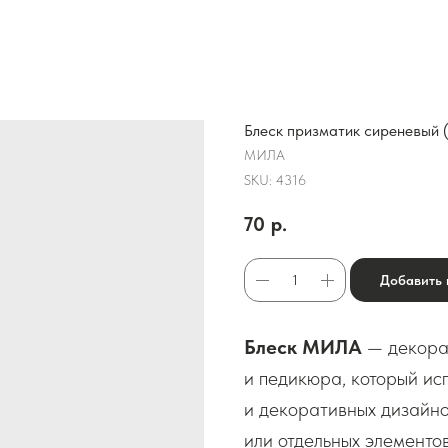
Блеск призматик сиреневый 
МИЛА
SKU:
4316
70
р.
Добавить 
Блеск МИЛА
— декора
и педикюра, который ис
и декоративных дизайно
или отдельных элементов