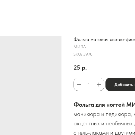
Фольга матовая светло-фио
МИЛА
SKU:
3970
25
р.
Добавить 
Фольга для ногтей М
маникюра и педикюра, к
акцентных и необычных 
с гель-лаками и другим