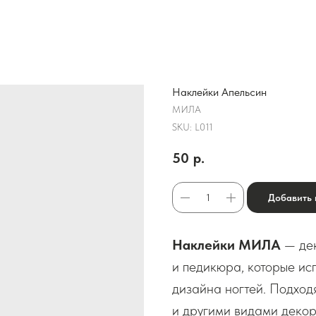
Наклейки Апельсин
МИЛА
SKU:
L011
50
р.
Добавить 
Наклейки МИЛА
— дек
и педикюра, которые исп
дизайна ногтей. Подход
и другими видами декор