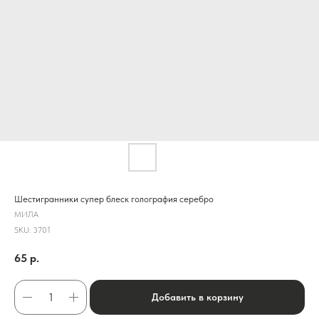
Шестигранники супер блеск голография серебро
МИЛА
SKU:
3701
65
р.
Добавить в корзину