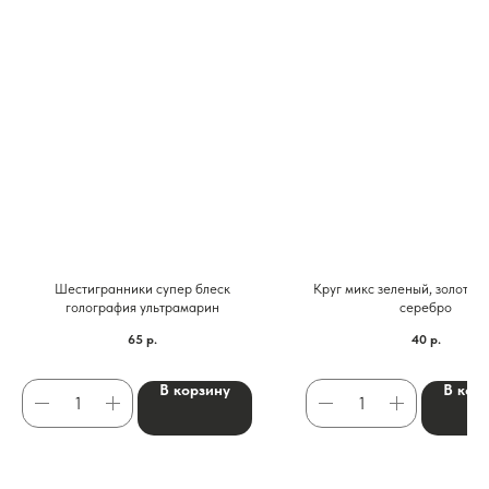
Шестигранники супер блеск
Круг микс зеленый, золото, 
голография ультрамарин
серебро
65
р.
40
р.
В корзину
В кор