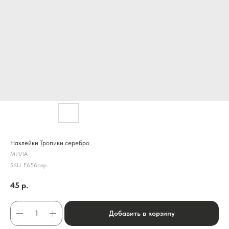
Наклейки Тропики серебро
МИЛА
SKU:
F656сер
45
р.
Добавить в корзину