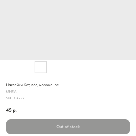
Наклейки Кот, пёс, мороженое
МИЛА
SKU:
CA277
45
р.
Out of stock