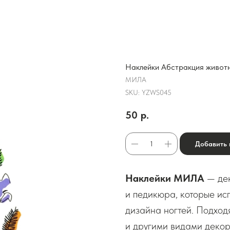
Наклейки Абстракция живот
МИЛА
SKU:
YZWS045
50
р.
Добавить 
Наклейки МИЛА
— дек
и педикюра, которые исп
дизайна ногтей. Подход
и другими видами декор