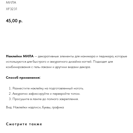
МИЛА
XF3231
45,00
р.
Добавить в корзину
Наклейки МИЛА
— декоративные элементы для маникюра и педикюра, которые
используются для быстрого и аккуратного дизайна ногтей. Подходят для
комбинирования с гель-лаками и другими видами декора.
Способ применения:
Разместите наклейку на подготовленный ноготь.
Аккуратно зафиксируйте и перекройте топом.
Просушите в лампе до полного закрепления.
Вид: Наклейки надписи, буквы, графика
Смотрите также