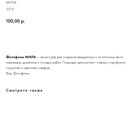
МИЛА
3515
100,00
р.
Добавить в корзину
Фотофоны МИЛА
— аксессуар для создания аккуратных и эстетичных фото
маникюра, дизайнов и готовых работ. Подходят для контент-съёмки, портфолио,
соцсетей и карточек товаров.
Вид: Фотофоны
Смотрите также