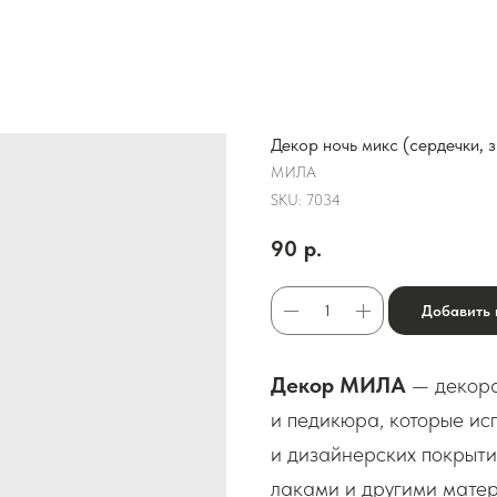
Декор ночь микс (сердечки, 
МИЛА
SKU:
7034
90
р.
Добавить 
Декор МИЛА
— декора
и педикюра, которые ис
и дизайнерских покрыти
лаками и другими матер