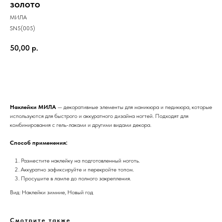
золото
МИЛА
SN5(005)
50,00
р.
Добавить в корзину
Наклейки МИЛА
— декоративные элементы для маникюра и педикюра, которые
используются для быстрого и аккуратного дизайна ногтей. Подходят для
комбинирования с гель-лаками и другими видами декора.
Способ применения:
Разместите наклейку на подготовленный ноготь.
Аккуратно зафиксируйте и перекройте топом.
Просушите в лампе до полного закрепления.
Вид: Наклейки зимние, Новый год
Смотрите также