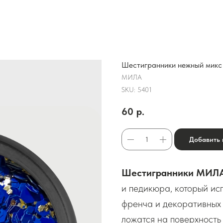
Шестигранники нежный микс 
МИЛА
SKU:
5401
60
р.
Добавить 
Шестигранники МИЛ
и педикюра, который исп
френча и декоративных
ложатся на поверхность