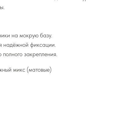
ы.
ики на мокрую базу.
я надёжной фиксации.
 полного закрепления.
жный микс (матовые)