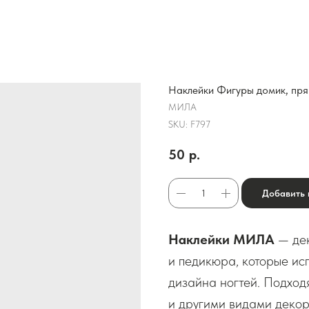
Наклейки Фигуры домик, пря
МИЛА
SKU:
F797
50
р.
Добавить 
Наклейки МИЛА
— дек
и педикюра, которые исп
дизайна ногтей. Подход
и другими видами декор