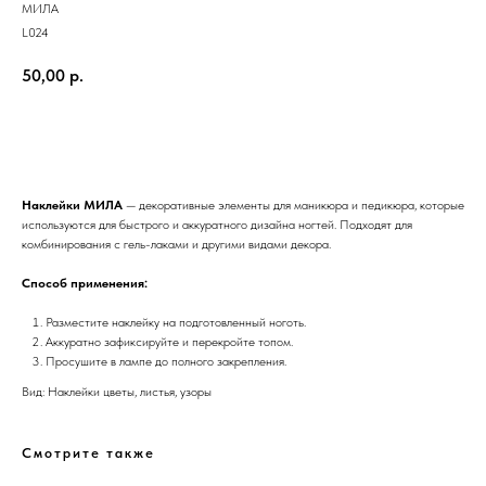
МИЛА
L024
50,00
р.
Добавить в корзину
Наклейки МИЛА
— декоративные элементы для маникюра и педикюра, которые
используются для быстрого и аккуратного дизайна ногтей. Подходят для
комбинирования с гель-лаками и другими видами декора.
Способ применения:
Разместите наклейку на подготовленный ноготь.
Аккуратно зафиксируйте и перекройте топом.
Просушите в лампе до полного закрепления.
Вид: Наклейки цветы, листья, узоры
Смотрите также