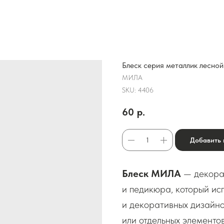
Блеск серия металлик лесной
МИЛА
SKU:
4406
60
р.
Добавить 
Блеск МИЛА
— декора
и педикюра, который ис
и декоративных дизайно
или отдельных элементов