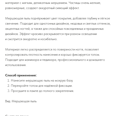
материал с мягким, деликатным мерцанием. Частицы очень мелкие,
равномерные, создают аккуратный сияющий эффект.
Мерцающая пыль подчёркивает цвет покрытия, добавляя глубину и лёгкое
свечение. Подходит для однотонных дизайнов, нюдовых и светлых оттенков,
акцентных ногтей, а также для спокойных повседневных и праздничных
дизайнов. Эффект красиво раскрывается при разном освещении
и смотрится аккуратно и носибельно.
Материал легко распределяется по поверхности ногтя, позволяет
контролировать плотность нанесения и хорошо фиксируется топом.
Подходит для маникюра и педикюра, профессионального и домашнего
использования.
Способ применения:
Нанесите мерцающую пыль на мокрую базу.
Перекройте топом для надёжной фиксации.
Просушите в лампе до полного закрепления.
Вид: Мерцающая пыль