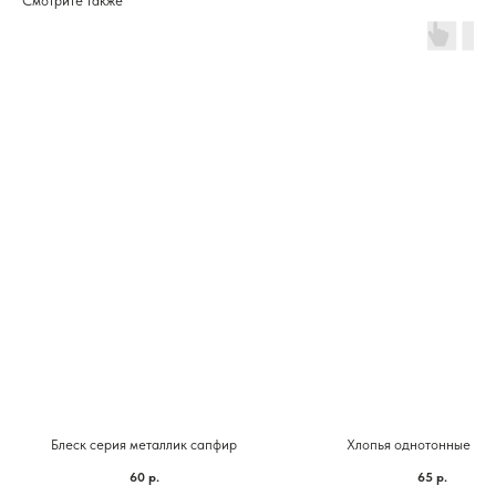
Смотрите также
Блеск серия металлик сапфир
Хлопья однотонные фук
60
р.
65
р.