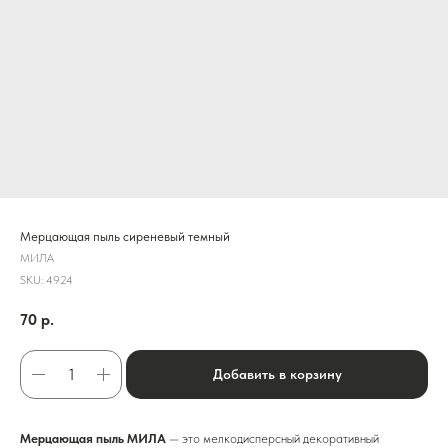
Мерцающая пыль сиреневый темный
МИЛА
SKU:
4924
70
р.
Добавить в корзину
Мерцающая пыль МИЛА
— это мелкодисперсный декоративный