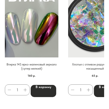
Втирка 14S ярко-малиновый зеркало
Хлопья с отливом радужны
(супер мелкий)
насыщенный
160
р.
65
р.
В корзину
В кор