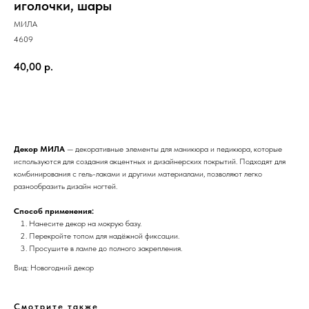
иголочки, шары
МИЛА
4609
40,00
р.
Добавить в корзину
Декор МИЛА
— декоративные элементы для маникюра и педикюра, которые
используются для создания акцентных и дизайнерских покрытий. Подходят для
комбинирования с гель-лаками и другими материалами, позволяют легко
разнообразить дизайн ногтей.
Способ применения:
Нанесите декор на мокрую базу.
Перекройте топом для надёжной фиксации.
Просушите в лампе до полного закрепления.
Вид: Новогодний декор
Смотрите также