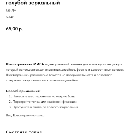
голубой зеркальный
МИЛА
5348
65,00
р.
Добавить в корзину
Шестигранники МИЛА
— декоративный элемент для маникюра и педикюра,
который используется для акцентных дизайнов, френча и декоративных вставок.
Шестигранники равномерно ложатся на поверхность ногтя и позволяют
создавать аккуратные и выразительные дизайны.
Способ применения:
Нанесите шестигранники на мокрую базу.
Перекройте топом для надёжной фиксации.
Просушите в лампе до полного закрепления.
Вид: Шестигранники микс
Смотрите также