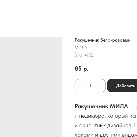
Ракушечник бело-розовый
МИЛА
SKU:
4702
85
р.
Добавить 
Ракушечник МИЛА
— 
и педикюра, который исп
и акцентных дизайнов. 
лаками и другими видам