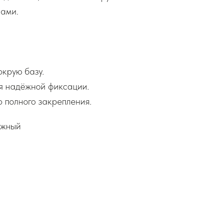
рами.
крую базу.
я надёжной фиксации.
 полного закрепления.
ужный