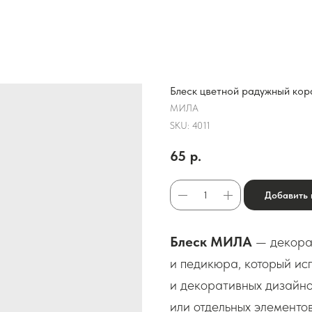
Блеск цветной радужный кор
МИЛА
SKU:
4011
65
р.
Добавить 
Блеск МИЛА
— декора
и педикюра, который ис
и декоративных дизайно
или отдельных элементов