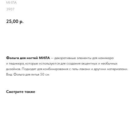
МИЛА
3907
25,00
р.
Добавить в корзину
Фольга для ногтей МИЛА
— декоративные элементы для маникюра
и педикюра, которые используются для создания акцентных и необычных
дизайнов. Подходят для комбинирования с гель-лаками и другими материалами.
Вид: Фольга для литья 50 см
Смотрите также