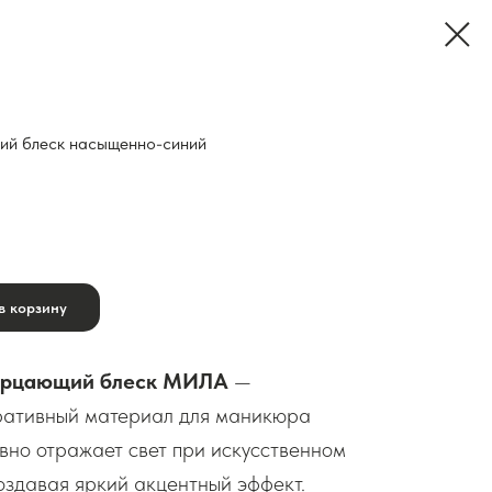
й блеск насыщенно-синий
в корзину
ерцающий блеск МИЛА
—
ративный материал для маникюра
вно отражает свет при искусственном
оздавая яркий акцентный эффект.