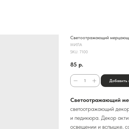
Светоотражающий мерцающи
МИЛА
SKU:
7100
85
р.
Добавить 
Светоотражающий м
светоотражающий деко
и педикюра. Декор акти
освещении и вспышке, с